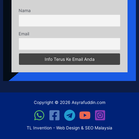
On
ninewin
players can explore a dynamic mix of slots, tables
Nama
and live dealer games. The platform emphasizes smooth
navigation and engaging promotions, creating an enjoyable
casino atmosphere.
Email
Copyright © 2026 Asyrafuddin.com
TL Invention - Web Design & SEO Malaysia