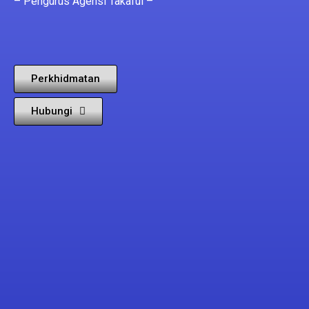
则、即时结果和灵活决策，让每一局都更有紧张感和娱乐
menawarkan pengalaman crash game kasino online yang
– Pengurus Agensi Takaful –
性。
mudah difahami. Setiap pusingan memberi peluang untuk
membuat keputusan cepat, menguji masa yang tepat dan
menikmati hiburan yang lebih menyeronokkan.
Perkhidmatan
Hubungi