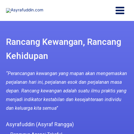
Rancang Kewangan, Rancang
Kehidupan
“Perancangan kewangan yang mapan akan mengemaskan
perjalanan hari ini, perjalanan esok dan perjalanan masa
depan. Rancang kewangan adalah suatu ilmu praktis yang
menjadi indikator kestabilan dan kesejahteraan individu
dan keluarga kita semua”
喜欢快速节奏和刺激玩法的玩家，可以通过这款
小鸡过马
Untuk pemain yang suka permainan pantas dan penuh
Asyrafuddin (Asyraf Rangga)
路
体验充满悬念的在线赌场 Crash 游戏。它结合了简单规
debaran, chicken road
https://chickenroadmalaysia.com/