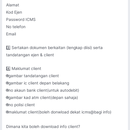
Alamat
Kod Ejen
Password ICMS
No telefon
Email
3️⃣ Sertakan dokumen berkaitan (lengkap diisi) serta
tandatangan ejen & client
4️⃣ Maklumat client
🌐gambar tandatangan client
🌐gambar ic client depan belakang
🌐no akaun bank client(untuk autodebit)
🌐gambar kad atm client(depan sahaja)
🌐no polisi client
🌐maklumat client(boleh donwload dekat icms@bagi info)
Dimana kita boleh download info client?