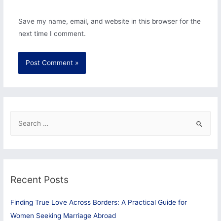
Save my name, email, and website in this browser for the
next time I comment.
S
e
a
r
c
Recent Posts
h
f
Finding True Love Across Borders: A Practical Guide for
o
Women Seeking Marriage Abroad