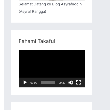
Selamat Datang ke Blog Asyrafuddin
(Asyraf Rangga)
Fahami Takaful
V
i
d
e
o
00:00
09:30
P
l
a