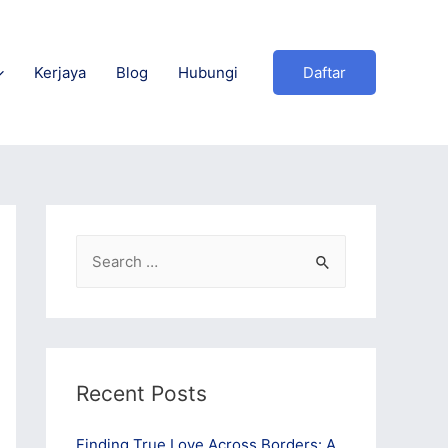
Kerjaya
Blog
Hubungi
Daftar
S
e
a
r
c
Recent Posts
h
f
Finding True Love Across Borders: A