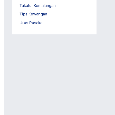
Takaful Kemalangan
Tips Kewangan
Urus Pusaka