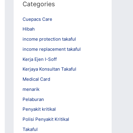
y
Categories
e
Cuepacs Care
r
Hibah
income protection takaful
income replacement takaful
Kerja Ejen I-Soff
Kerjaya Konsultan Takaful
Medical Card
menarik
Pelaburan
Penyakit kritikal
Polisi Penyakit Kritikal
Takaful