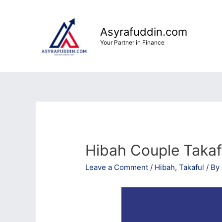
Skip
to
Asyrafuddin.com
content
Your Partner in Finance
Hibah Couple Takaf
Leave a Comment
/
Hibah
,
Takaful
/ By